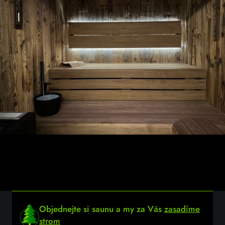
Objednejte si saunu a my za Vás
zasadíme
strom