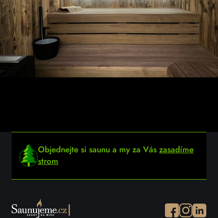
Objednejte si saunu a my za Vás
zasadíme
strom
Facebook
Instagram
Instagr