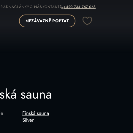
ORADNA
ČLÁNKY
O NÁS
KONTAKT
+420 734 767 068
NEZÁVAZNĚ POPTAT
OPÍROVAT ODKAZ
nská sauna
ie
Finská sauna
Silver