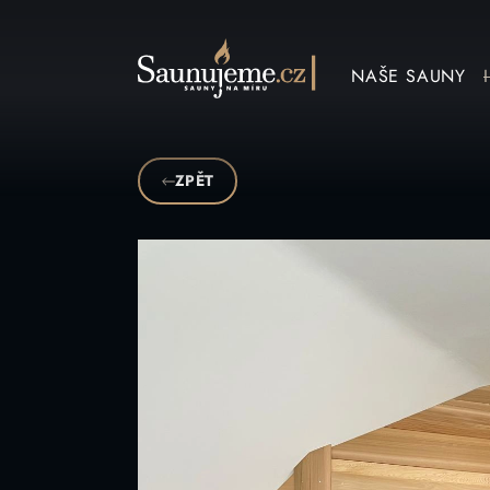
Přeskočit na obsah
NAŠE SAUNY
ZPĚT