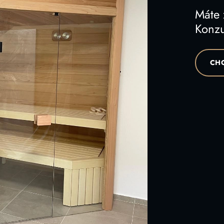
Máte
Konzu
CHC