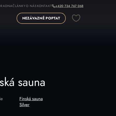
ORADNA
ČLÁNKY
O NÁS
KONTAKT
+420 734 767 068
NEZÁVAZNĚ POPTAT
OPÍROVAT ODKAZ
nská sauna
ie
Finská sauna
Silver