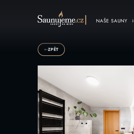
Přeskočit na obsah
NAŠE SAUNY
ZPĚT