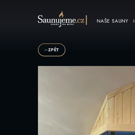
Přeskočit na obsah
NAŠE SAUNY
ZPĚT