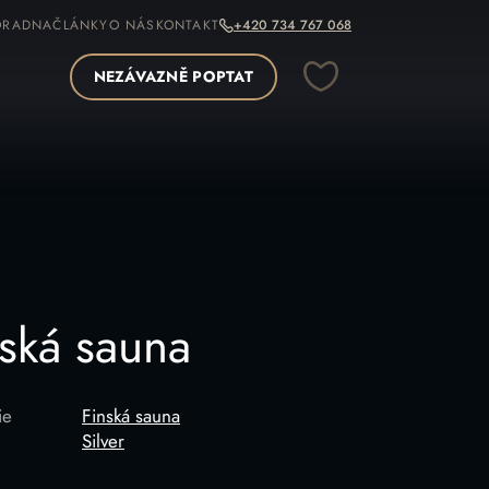
ORADNA
ČLÁNKY
O NÁS
KONTAKT
+420 734 767 068
NEZÁVAZNĚ POPTAT
OPÍROVAT ODKAZ
nská sauna
ie
Finská sauna
Silver