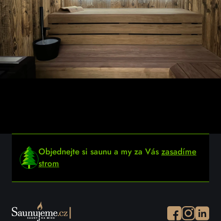
Objednejte si saunu a my za Vás
zasadíme
strom
Facebook
Instagram
Instagr