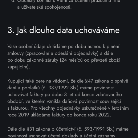
Občasný kontakt s Vámi za účelem průzkumu trhu
a uživatelské spokojenosti.
3. Jak dlouho data uchováváme
Vaše osobní údaje ukládáme po dobu nutnou k plnění
smlouvy (zpracování a odeslání objednávky) a dále
po dobu zákonné záruky (24 měsíců od převzetí zboží
kupujícím).
Kupující také bere na vědomí, že dle §47 zákona o správě
daní a poplatků (č. 337/1992 Sb.) máme povinnost
uchovávat faktury po dobu 3 let od konce zdaňovacího
období, ve kterém vznikla daňová povinnost související
s fakturou. Pro všechny objednávky uskutečněné v letošním
roce 2019 ukládáme faktury do konce roku 2022.
Dále dle §31 zákona o účetnictví (č. 593/1991 Sb.) máme
povinnost uschovat účetní doklady a účetní záznamy