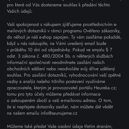
pro které od Vás dostaneme souhlas k předání těchto
Vašich údajů.
Vaši spokojenost s nákupem zjišťujeme prostřednictvím e-
mailových dotazníků v rámci programu Ověřeno zákazníky,
do něhož je náš e-shop zapojen. Ty vám zasíláme pokaždé,
když u nás nakoupíte, na Vámi uvedený email bude
v průběhu 10 dní od objednávky. Pokud ve smyslu § 7
odst. 3 zákona č. 480/2004 Sb. o některých službách
informační společnosti neodmítnete zasílání našich
obchodních sdělení nebo neodvoláte svůj dříve udělený
souhlas. Pro zasílání dotazníků, vyhodnocování vaší zpětné
vazby a analýz našeho tržního postavení využíváme
zpracovatele, kterým je provozovatel portálu Heureka.cz;
tomu pro tyto účely můžeme předávat informace
o zakoupeném zboží a vaši e-mailovou adresu. O tom,
že si nepřejete dotazníky zasílat, nám můžete dát vědět
na našem emailu info@saunujeme.cz
Můžeme také předat Vaše osobní údaje třetím stranám,