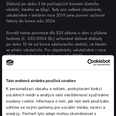
(faktury) po dobu 5 let počínajících koncem účetního
období, kterého se týkají. Tedy pro veškeré objednávky
uskutečněné v letošním roce 2019 jsme povinni uschovat
faktury do konce roku 2024.
Rovněž máme povinnost dle §35 zákona o dani z přidané
hodnoty (č. 235/2004 Sb.) uchovávat daňové doklady
po dobu 10 let od konce zdaňovacího období, ve kterém
se plnění uskutečnilo. Pro objednávky uskutečněné v roce
2019 toto období trvá do konce roku 2029.
Na daňovém dokladu (faktuře) je uvedeno jméno, příjmení,
úplná poštovní adresa, telefonní číslo a email.
Tato webová stránka používá cookies
K personalizaci obsahu a reklam, poskytování funkcí
4. Bezpečnost
sociálních médií a analýze naší návštěvnosti využíváme
soubory cookie. Informace o tom, jak náš web používáte,
Zavazujeme se zajistit bezpečnost Vašich dat. Abychom
sdílíme se svými partnery pro sociální média, inzerci a
zabránili neoprávněnému přístupu k nim nebo jejich
analýzy. Partneři tyto údaje mohou zkombinovat s