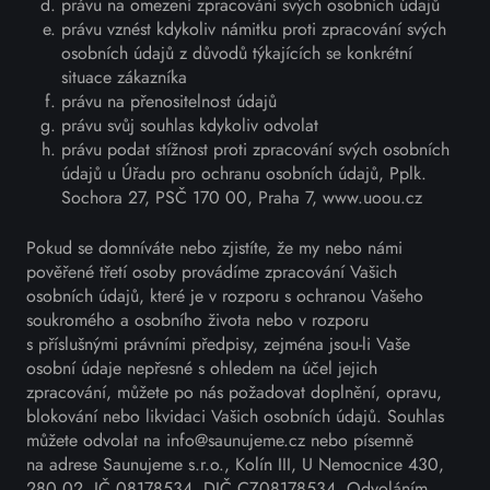
právu na omezení zpracování svých osobních údajů
právu vznést kdykoliv námitku proti zpracování svých
osobních údajů z důvodů týkajících se konkrétní
situace zákazníka
právu na přenositelnost údajů
právu svůj souhlas kdykoliv odvolat
právu podat stížnost proti zpracování svých osobních
údajů u Úřadu pro ochranu osobních údajů, Pplk.
Sochora 27, PSČ 170 00, Praha 7, www.uoou.cz
Pokud se domníváte nebo zjistíte, že my nebo námi
pověřené třetí osoby provádíme zpracování Vašich
osobních údajů, které je v rozporu s ochranou Vašeho
soukromého a osobního života nebo v rozporu
s příslušnými právními předpisy, zejména jsou-li Vaše
osobní údaje nepřesné s ohledem na účel jejich
zpracování, můžete po nás požadovat doplnění, opravu,
blokování nebo likvidaci Vašich osobních údajů. Souhlas
můžete odvolat na info@saunujeme.cz nebo písemně
na adrese Saunujeme s.r.o., Kolín III, U Nemocnice 430,
280 02, IČ 08178534, DIČ CZ08178534. Odvoláním