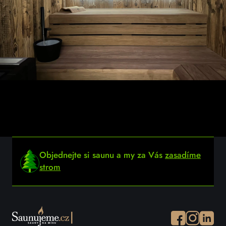
Objednejte si saunu a my za Vás
zasadíme
strom
Facebook
Instagram
Instagr