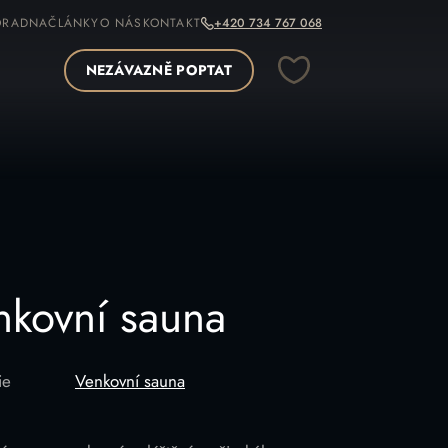
ORADNA
ČLÁNKY
O NÁS
KONTAKT
+420 734 767 068
NEZÁVAZNĚ POPTAT
OPÍROVAT ODKAZ
nkovní sauna
ie
Venkovní sauna