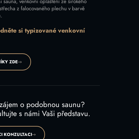
í sauna, venkovní opláštění ze širokého
střecha z falocovaného plechu v barvě
u.
édněte si typizované venkovní
ÍKY ZDE
 zájem o podobnou saunu?
ltujte s námi Vaši představu.
I KONZULTACI