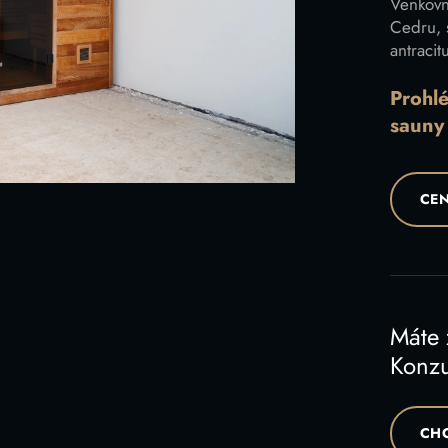
Venkovn
Cedru, 
antracit
Prohl
sauny
CEN
Máte
Konzu
CHC