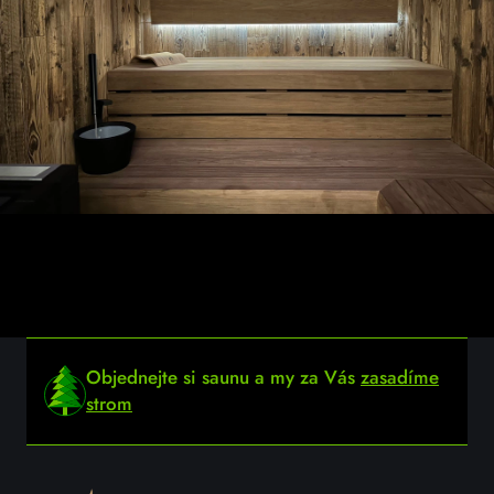
Objednejte si saunu a my za Vás
zasadíme
strom