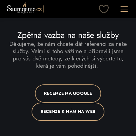
Přeskočit na obsah
Otevřít
Zpětná vazba na naše služby
Děkujeme, že nám chcete dát referenci za naše
služby. Velmi si toho vážíme a připravili jsme
pro vás dvě metody, ze kterých si vyberte tu,
která je vám pohodlnější.
RECENZE NA GOOGLE
RECENZE K NÁM NA WEB