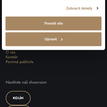
WELLNESS
Zobrazit detaily
SAUNOVÝ KONTEJNER
TYPIZOVANÉ INFRASAUNY
Povolit vše
Materiály
Reference
Upravit
Poradna
Ke stažení
O nás
Kontakt
Povinná publicita
Navštivte náš showroom
KOLÍN