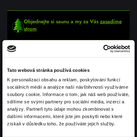
Objednejte si saunu a my za Vás
zasadíme
strom
Facebook
Instagram
Instagr
Tato webová stránka používá cookies
K personalizaci obsahu a reklam, poskytování funkcí
sociálních médií a analýze naší návštěvnosti využíváme
FINSKÁ SAUNA
soubory cookie. Informace o tom, jak náš web používáte,
VENKOVNÍ SAUNA
sdílíme se svými partnery pro sociální média, inzerci a
INFRASAUNA
analýzy. Partneři tyto údaje mohou zkombinovat s
PROSKLENÁ SAUNA
BIO SAUNA
dalšími informacemi, které jste jim poskytli nebo které
získali v důsledku toho, že používáte jejich služby.
KOMBINOVANÁ SAUNA
VENKOVNÍ INFRASAUNA