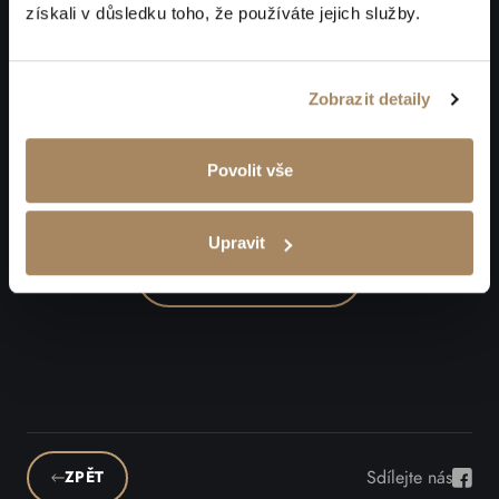
získali v důsledku toho, že používáte jejich služby.
Zobrazit detaily
Máte zájem o podobnou saunu?
Povolit vše
Konzultujte s námi Vaši představu.
Upravit
CHCI KONZULTACI
Sdílejte nás
ZPĚT
Sdíle