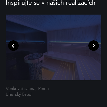
Inspirujte se v našich realizacích
Předchozí
Další
Venkovní sauna, Pinea
Ve
Uherský Brod
Pr