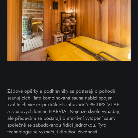
Zádové opěrky a podhlavníky se postarají o pohodlí
saunujících. Tato kombinovaná sauna nabízí spojení
kvalitních širokospektrálních infrazářičů PHILIPS VITAE
a saunových kamen HARVIA. Nejenže skvěle vypadají,
ale především se postarají o efektivní vytopení sauny
společně se zabudovanou řídící jednotkou. Tyto
technologie se vyznačují dlouhou životností.