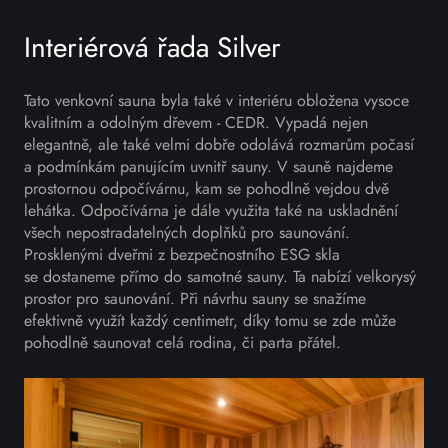
Interiérová řada Silver
Tato venkovní sauna byla také v interiéru obložena vysoce
kvalitním a odolným dřevem - CEDR. Vypadá nejen
elegantně, ale také velmi dobře odolává rozmarům počasí
a podmínkám panujícím uvnitř sauny. V sauně najdeme
prostornou odpočívárnu, kam se pohodlně vejdou dvě
lehátka. Odpočívárna je dále využita také na uskladnění
všech nepostradatelných doplňků pro saunování.
Prosklenými dveřmi z bezpečnostního ESG skla
se dostaneme přímo do samotné sauny. Ta nabízí velkorysý
prostor pro saunování. Při návrhu sauny se snažíme
efektivně využít každý centimetr, díky tomu se zde může
pohodlně saunovat celá rodina, či parta přátel.