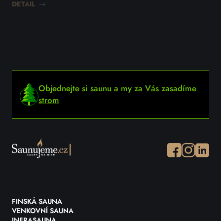
DETAIL
DET
Objednejte si saunu a my za Vás
zasadíme
strom
Facebook
Instagram
Instagr
FINSKÁ SAUNA
VENKOVNÍ SAUNA
INFRASAUNA