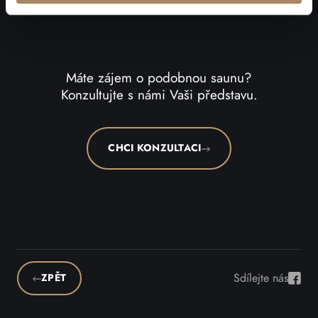
Máte zájem o podobnou saunu?
Konzultujte s námi Vaši představu.
CHCI KONZULTACI
Sdílejte nás
ZPĚT
Sdíle