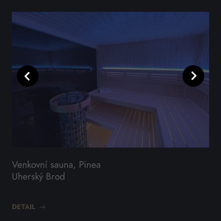
Předchozí
Další
Venkovní sauna, Pinea
Ve
Uherský Brod
Pr
DETAIL
DET