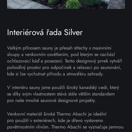
Interiérová řada Silver
Velkým přínosem sauny je přesah střechy s masivními
sloupy a venkovním osvětlením, pod kterým se nachází
ochlazovací káď a posezení. Tento designový prvek vytváří
pohodlný prostor pro odpočinek a relaxaci po saunování,
kde si lze vychutnat přírodu a atmosféru zahrady.
V interiéru sauny jsme použili široký kanadský cedr, který
se díky svým vlastnostem stává stále větším standardem
pro naše mnohé saunové designové projekty.
Venkovní materiál široké Thermo Abachi je ideální
pro použití v exteriérech, kde je dřevo vystaveno
povětrnostním vlivům. Thermo Abachi se vyznačuje jemnou