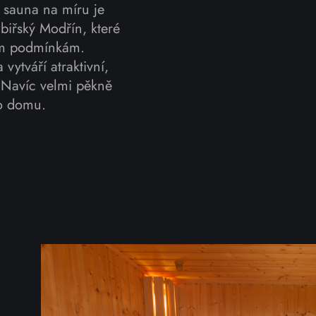
 sauna na míru je
biřský Modřín, které
ým podmínkám.
vytváří atraktivní,
 Navíc velmi pěkně
ho domu.