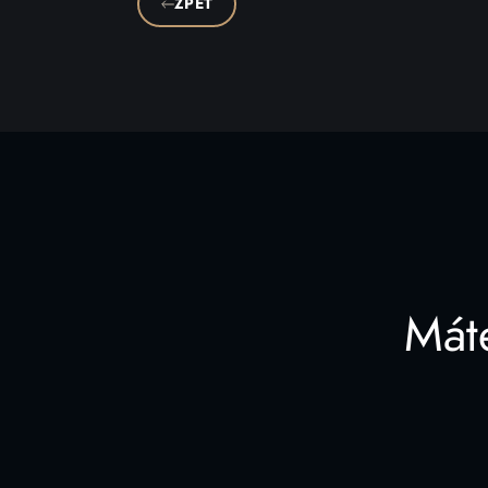
ZPĚT
Mát