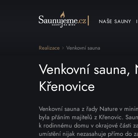
Přeskočit na obsah
NAŠE SAUNY
Realizace
Venkovní sauna
Venkovní sauna, 
Křenovice
Venkovní sauna z řady Nature v mini
byla přáním majitelů z Křenovic. Sau
k rodinnému domu v okrajové části z
umístění nijak nezasahuje přímo do z