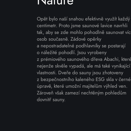
Nature
Opět bylo naší snahou efektivně využít každý
centimetr. Proto jsme saunové lavice navrhli
tak, aby se zde mohlo pohodlně saunovat ví
osob současně. Zádové opěrky
a nepostradatelné podhlavníky se postarají
o náležité pohodlí. Jsou vyrobeny
z prémiového saunového dřeva Abachi, kter
nejenže skvěle vypadá, ale má také vynikající
vlastnosti. Dveře do sauny jsou zhotoveny
z bezpečnostního kaleného ESG skla v černé
úpravě, které umožní majitelům výhled ven.
Zároveň však zamezí nechtěným pohledům
dovnitř sauny.