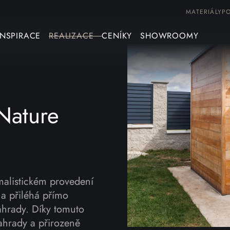
MATERIÁLY
P
INSPIRACE
REALIZACE
CENÍKY
SHOWROOMY
Nature
malistickém provedení
na přiléhá přímo
ahrady. Díky tomuto
ahrady a přirozeně