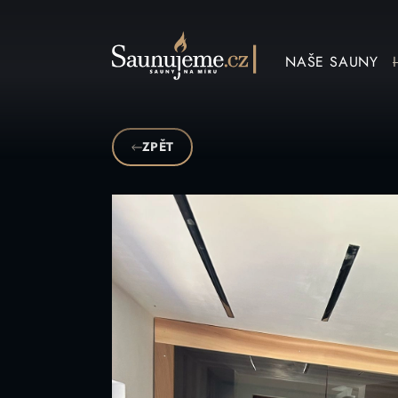
Přeskočit na obsah
NAŠE SAUNY
ZPĚT