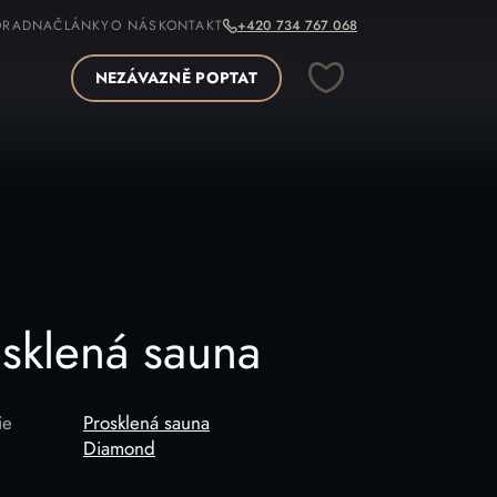
ORADNA
ČLÁNKY
O NÁS
KONTAKT
+420 734 767 068
NEZÁVAZNĚ POPTAT
OPÍROVAT ODKAZ
esklená sauna
ie
Prosklená sauna
Diamond