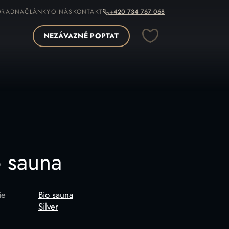
ORADNA
ČLÁNKY
O NÁS
KONTAKT
+420 734 767 068
NEZÁVAZNĚ POPTAT
OPÍROVAT ODKAZ
o sauna
ie
Bio sauna
Silver