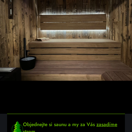
Objednejte si saunu a my za Vás
zasadíme
strom