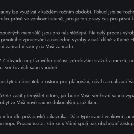
sauny lze využívat v každém ročním období. Pokud jste se rozh
elax právě ve venkovní sauně, jaro je ten pravý čas pro první k
ti použitých materiálů jsou pro nás stěžejní. Na celý proces výro
prvotního zpracování a následné výroby v naší dílně v Kutné H
vní zahradní sauny na Vaši zahradu.
? Z důvodu nepříznivého počasí, především srážek a mrazů, n
aci venkovních saun vhodné.
oskytnou dostatek prostoru pro plánování, návrh a realizaci Va
ete začít přemýšlet o tom, jak bude Vaše venkovní sauna vypad
 pobyt ve Vaší nové sauně dokonalým prožitkem.
 míru dle požadavků zákazníka. Dále typizované venkovní sauny
eshopu Prosaunu.cz, kde se s Vámi spojí náš obchodní zástu