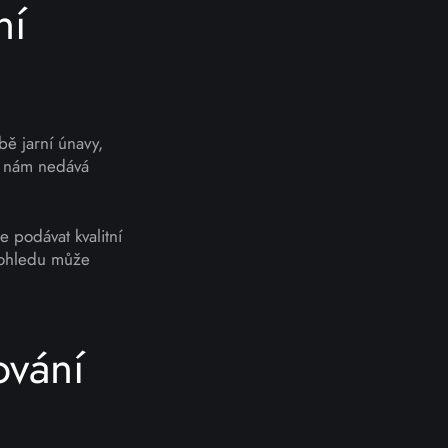
ní
ě jarní únavy,
y nám nedává
 podávat kvalitní
 ohledu může
ování