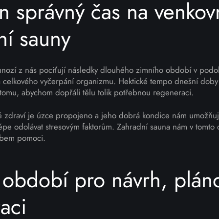
en správný čas na venkov
ní sauny
mnozí z nás pociťují následky dlouhého zimního období v podob
a celkového vyčerpání organizmu. Hektické tempo dnešní dob
tomu, abychom dopřáli tělu tolik potřebnou regeneraci.
ké zdraví je úzce propojeno a jeho dobrá kondice nám umožňuje
lépe odolávat stresovým faktorům. Zahradní sauna nám v tomto
bem pomoci.
í období pro návrh, plán
zaci