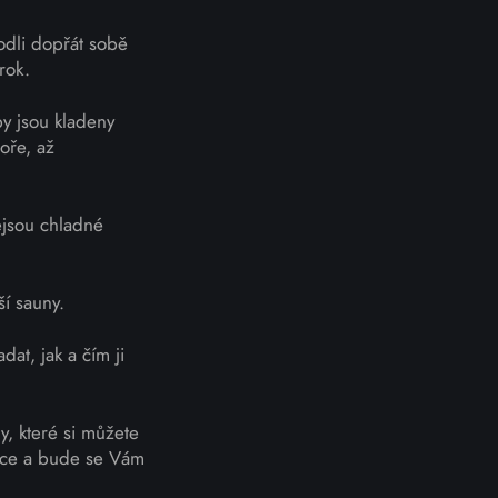
odli dopřát sobě
rok.
by jsou kladeny
oře, až
ejsou chladné
ší sauny.
at, jak a čím ji
, které si můžete
pce a bude se Vám