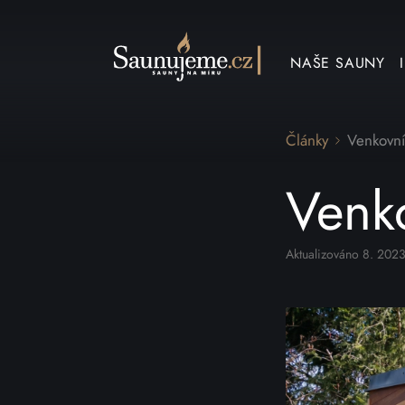
Přeskočit na obsah
NAŠE SAUNY
Články
Venkovní
Venk
Aktualizováno 8. 202