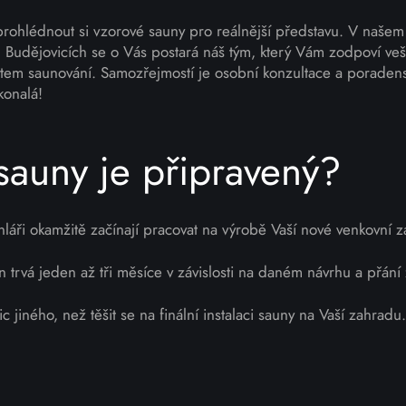
 prohlédnout si vzorové sauny pro reálnější představu. V naš
 Budějovicích se o Vás postará náš tým, který Vám zodpoví veš
tem saunování. Samozřejmostí je osobní konzultace a poradens
konalá!
sauny je připravený?
ruhláři okamžitě začínají pracovat na výrobě Vaší nové venkovní 
 trvá jeden až tři měsíce v závislosti na daném návrhu a přání 
c jiného, než těšit se na finální instalaci sauny na Vaší zahradu.