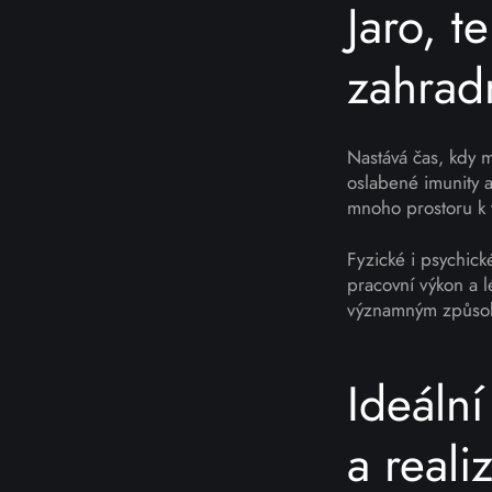
Jaro, t
zahrad
Nastává čas, kdy 
oslabené imunity 
mnoho prostoru k 
Fyzické i psychic
pracovní výkon a 
významným způso
Ideáln
a reali