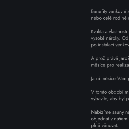
Benefity venkovní 
nebo celé rodině r
Kvalita a vlastnos
vysoké nároky. Od 
po instalaci venko
A proč právě jaro
měsíce pro realiz
Jarní měsíce Vám p
V tomto období můž
vybavíte, aby byl
Nabízíme sauny na
objednat v našem 
plně věnovat.