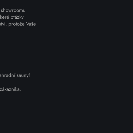
em showroomu
keré otázky
tví, protože Vaše
zahradní sauny!
zákazníka.