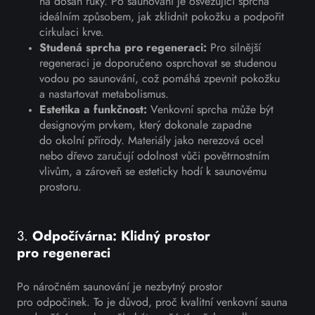
na dosah ruky. Po saunování je osvěžující sprcha
ideálním způsobem, jak zklidnit pokožku a podpořit
cirkulaci krve.
Studená sprcha pro regeneraci:
Pro silnější
regeneraci je doporučeno osprchovat se studenou
vodou po saunování, což pomáhá zpevnit pokožku
a nastartovat metabolismus.
Estetika a funkčnost:
Venkovní sprcha může být
designovým prvkem, který dokonale zapadne
do okolní přírody. Materiály jako nerezová ocel
nebo dřevo zaručují odolnost vůči povětrnostním
vlivům, a zároveň se esteticky hodí k saunovému
prostoru.
3.
Odpočívárna: Klidný prostor
pro regeneraci
Po náročném saunování je nezbytný prostor
pro odpočinek. To je důvod, proč kvalitní venkovní sauna