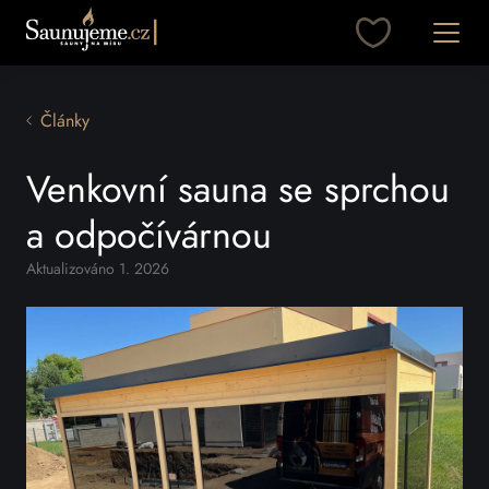
Přeskočit na obsah
Otevřít
Články
Venkovní sauna se sprchou
a odpočívárnou
Aktualizováno 1. 2026