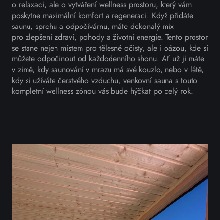
o relaxaci, ale o vytváření wellness prostoru, který vám
poskytne maximální komfort a regeneraci. Když přidáte
saunu, sprchu a odpočívárnu, máte dokonalý mix
pro zlepšení zdraví, pohody a životní energie. Tento prostor
se stane nejen místem pro tělesné očisty, ale i oázou, kde si
můžete odpočinout od každodenního shonu. Ať už ji máte
v zimě, kdy saunování v mrazu má své kouzlo, nebo v létě,
kdy si užíváte čerstvého vzduchu, venkovní sauna s touto
kompletní wellness zónou vás bude hýčkat po celý rok.