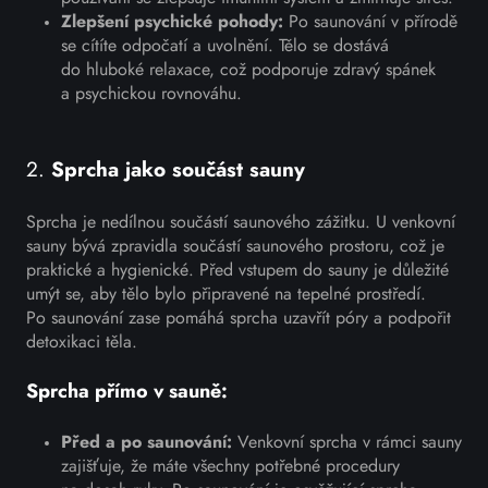
Zlepšení psychické pohody:
Po saunování v přírodě
se cítíte odpočatí a uvolnění. Tělo se dostává
do hluboké relaxace, což podporuje zdravý spánek
a psychickou rovnováhu.
2.
Sprcha jako součást sauny
Sprcha je nedílnou součástí saunového zážitku. U venkovní
sauny bývá zpravidla součástí saunového prostoru, což je
praktické a hygienické. Před vstupem do sauny je důležité
umýt se, aby tělo bylo připravené na tepelné prostředí.
Po saunování zase pomáhá sprcha uzavřít póry a podpořit
detoxikaci těla.
Sprcha přímo v sauně:
Před a po saunování:
Venkovní sprcha v rámci sauny
zajišťuje, že máte všechny potřebné procedury