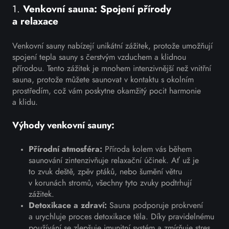
1.
Venkovní sauna: Spojení přírody
a relaxace
Venkovní sauny nabízejí unikátní zážitek, protože umožňují
spojení tepla sauny s čerstvým vzduchem a klidnou
přírodou. Tento zážitek je mnohem intenzivnější než vnitřní
sauna, protože můžete saunovat v kontaktu s okolním
prostředím, což vám poskytne okamžitý pocit harmonie
a klidu.
Výhody venkovní sauny:
Přírodní atmosféra:
Příroda kolem vás během
saunování zintenzivňuje relaxační účinek. Ať už je
to zvuk deště, zpěv ptáků, nebo šumění větru
v korunách stromů, všechny tyto zvuky podtrhují
zážitek.
Detoxikace a zdraví:
Sauna podporuje prokrvení
a urychluje proces detoxikace těla. Díky pravidelnému
používání se zlepšuje imunitní systém a zmírňuje stres.