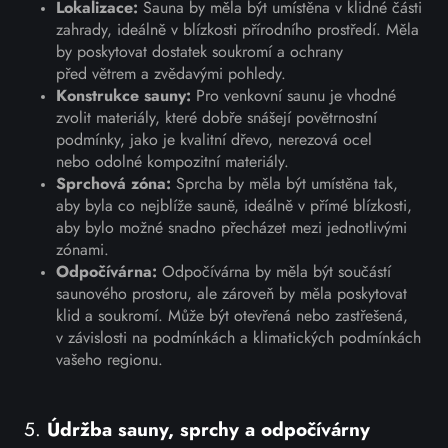
Lokalizace:
Sauna by měla být umístěna v klidné části
zahrady, ideálně v blízkosti přírodního prostředí. Měla
by poskytovat dostatek soukromí a ochrany
před větrem a zvědavými pohledy.
Konstrukce sauny:
Pro venkovní saunu je vhodné
zvolit materiály, které dobře snášejí povětrnostní
podmínky, jako je kvalitní dřevo, nerezová ocel
nebo odolné kompozitní materiály.
Sprchová zóna:
Sprcha by měla být umístěna tak,
aby byla co nejblíže sauně, ideálně v přímé blízkosti,
aby bylo možné snadno přecházet mezi jednotlivými
zónami.
Odpočívárna:
Odpočívárna by měla být součástí
saunového prostoru, ale zároveň by měla poskytovat
klid a soukromí. Může být otevřená nebo zastřešená,
v závislosti na podmínkách a klimatických podmínkách
vašeho regionu.
5.
Údržba sauny, sprchy a odpočívárny