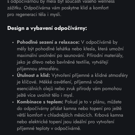
s odpočívárnou by měla být součástí vašeho wellness
zážitku. Odpočívárna vám poskytne klid a komfort
pro regeneraci těla i mysli.
Design a vybavení odpočívárny:
Pohodlné sezení a relaxace:
V odpočívárně by
měly být pohodlné lehátka nebo křesla, která umožní
maximální uvolnění po saunování. Přírodní materiály,
jako je dřevo nebo bavlněné textilie, vytvářejí
příjemnou atmosféru.
Útulnost a klid:
Vytvoření příjemné a klidné atmosféry
je klíčové. Měkké osvětlení, příjemná vůně
esenciálních olejů nebo zvuk přírody vám pomohou
ještě více uvolnit tělo i mysl.
Kombinace s teplem:
Pokud je to v plánu, můžete
do odpočívárny přidat kamna nebo topení pro ještě
větší komfort v chladnějších měsících. Krbová kamna
nebo elektrické topení jsou ideální pro vytvoření
příjemné teploty v odpočívárně.