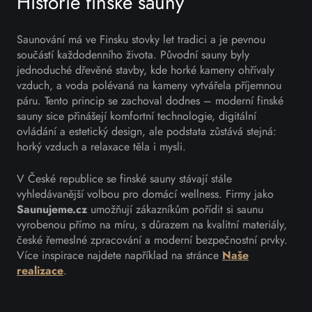
Historie finské sauny
Saunování má ve Finsku stovky let tradici a je pevnou
součástí každodenního života. Původní sauny byly
jednoduché dřevěné stavby, kde horké kameny ohřívaly
vzduch, a voda polévaná na kameny vytvářela příjemnou
páru. Tento princip se zachoval dodnes – moderní finské
sauny sice přinášejí komfortní technologie, digitální
ovládání a estetický design, ale podstata zůstává stejná:
horký vzduch a relaxace těla i mysli.
V České republice se finské sauny stávají stále
vyhledávanější volbou pro domácí wellness. Firmy jako
Saunujeme.cz
umožňují zákazníkům pořídit si saunu
vyrobenou přímo na míru, s důrazem na kvalitní materiály,
české řemeslné zpracování a moderní bezpečnostní prvky.
Více inspirace najdete například na stránce
Naše
realizace
.