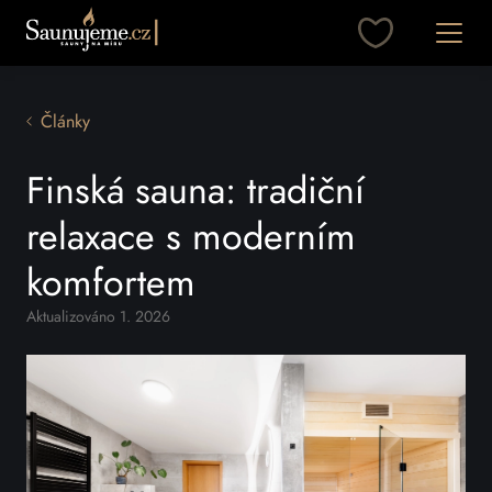
Přeskočit na obsah
Otevřít
Články
Finská sauna: tradiční
relaxace s moderním
komfortem
Aktualizováno 1. 2026