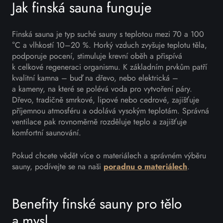
Jak finská sauna funguje
Finská sauna je typ suché sauny s teplotou mezi 70 a 100
°C a vlhkostí 10–20 %. Horký vzduch zvyšuje teplotu těla,
podporuje pocení, stimuluje krevní oběh a přispívá
k celkové regeneraci organismu. K základním prvkům patří
kvalitní kamna – buď na dřevo, nebo elektrická –
a kameny, na které se polévá voda pro vytvoření páry.
Dřevo, tradičně smrkové, lipové nebo cedrové, zajišťuje
příjemnou atmosféru a odolává vysokým teplotám. Správná
ventilace pak rovnoměrně rozděluje teplo a zajišťuje
komfortní saunování.
Pokud chcete vědět více o materiálech a správném výběru
sauny, podívejte se na naši
poradnu o materiálech
.
Benefity finské sauny pro tělo
a mysl