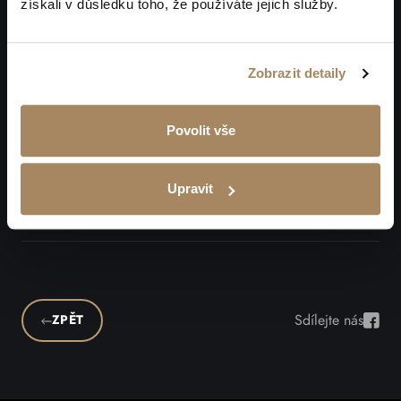
získali v důsledku toho, že používáte jejich služby.
Zobrazit detaily
Povolit vše
Upravit
Sdílejte nás
ZPĚT
Sdíle