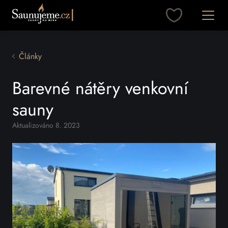
Přeskočit na obsah
Otevřít
Články
Barevné nátěry venkovní
sauny
Aktualizováno 8. 2023