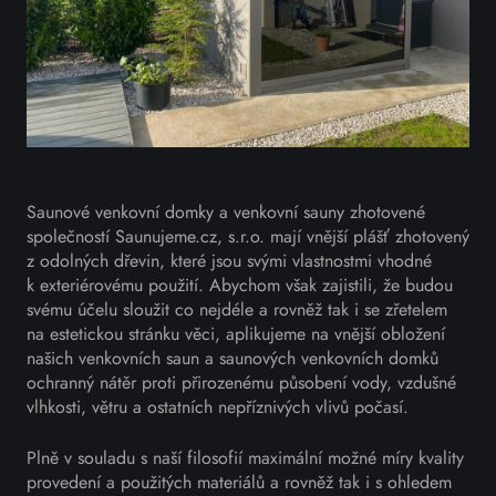
Saunové venkovní domky a venkovní sauny zhotovené
společností Saunujeme.cz, s.r.o. mají vnější plášť zhotovený
z odolných dřevin, které jsou svými vlastnostmi vhodné
k exteriérovému použití. Abychom však zajistili, že budou
svému účelu sloužit co nejdéle a rovněž tak i se zřetelem
na estetickou stránku věci, aplikujeme na vnější obložení
našich venkovních saun a saunových venkovních domků
ochranný nátěr proti přirozenému působení vody, vzdušné
vlhkosti, větru a ostatních nepříznivých vlivů počasí.
Plně v souladu s naší filosofií maximální možné míry kvality
provedení a použitých materiálů a rovněž tak i s ohledem