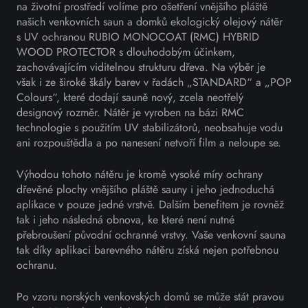
na životní prostředí volíme pro ošetření vnějšího pláště
našich venkovních saun a domků ekologický olejový nátěr
s UV ochranou RUBIO MONOCOAT (RMC) HYBRID
WOOD PROTECTOR s dlouhodobým účinkem,
zachovávajícím viditelnou strukturu dřeva. Na výběr je
však i ze široké škály barev v řadách „STANDARD“ a „POP
Colours“, které dodají sauně nový, zcela neotřelý
designový rozměr. Nátěr je vyroben na bázi RMC
technologie s použitím UV stabilizátorů, neobsahuje vodu
ani rozpouštědla a po nanesení netvoří film a neloupe se.
Výhodou tohoto nátěru je kromě vysoké míry ochrany
dřevěné plochy vnějšího pláště sauny i jeho jednoduchá
aplikace v pouze jedné vrstvě. Dalším benefitem je rovněž
tak i jeho následná obnova, ke které není nutné
přebroušení původní ochranné vrstvy. Vaše venkovní sauna
tak díky aplikaci barevného nátěru získá nejen potřebnou
ochranu.
Po vzoru norských venkovských domů se může stát pravou