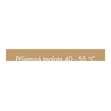
Příjemná teplota
40 - 55 °C
U infrasauny není podstatná teplota vzduchu,
ale to, co cítí vaše tělo. Teplo z infrazářičů
působí přímo na organismus a prohřívá vás
zevnitř.