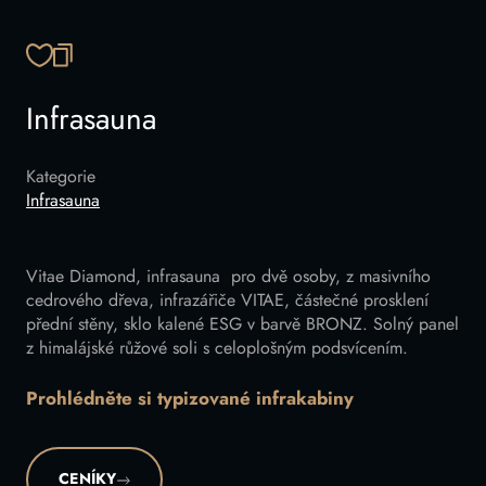
ZKOPÍROVAT ODKAZ
Infrasauna
Kategorie
Infrasauna
Vitae Diamond, infrasauna pro dvě osoby, z masivního
cedrového dřeva, infrazářiče VITAE, částečné prosklení
přední stěny, sklo kalené ESG v barvě BRONZ. Solný panel
z himalájské růžové soli s celoplošným podsvícením.
Prohlédněte si typizované infrakabiny
CENÍKY