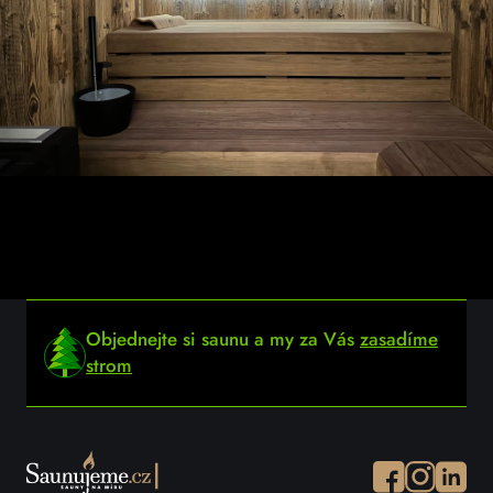
Objednejte si saunu a my za Vás
zasadíme
strom
Facebook
Instagram
Instagr