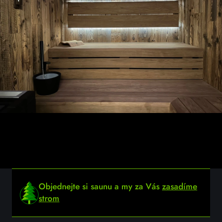
Objednejte si saunu a my za Vás
zasadíme
strom