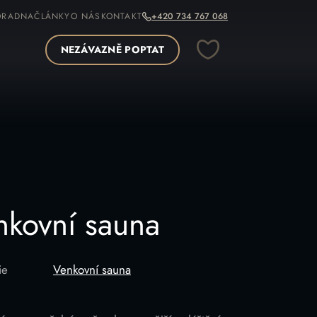
ORADNA
ČLÁNKY
O NÁS
KONTAKT
+420 734 767 068
NEZÁVAZNĚ POPTAT
OPÍROVAT ODKAZ
nkovní sauna
ie
Venkovní sauna