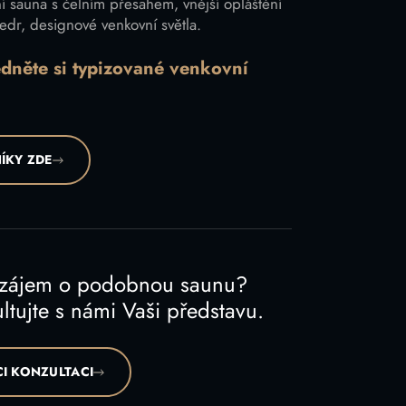
í sauna s čelním přesahem, vnější opláštění
edr, designové venkovní světla.
édněte si typizované venkovní
ÍKY ZDE
 zájem o podobnou saunu?
ltujte s námi Vaši představu.
I KONZULTACI