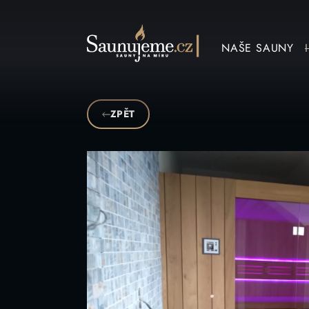
Přeskočit na obsah
NAŠE SAUNY
ZPĚT