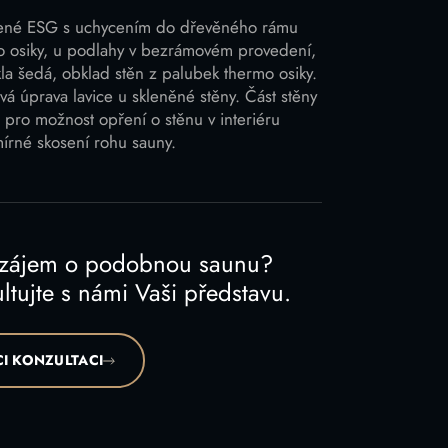
lené ESG s uchycením do dřevěného rámu
o osiky, u podlahy v bezrámovém provedení,
la šedá, obklad stěn z palubek thermo osiky.
á úprava lavice u skleněné stěny. Část stěny
 pro možnost opření o stěnu v interiéru
mírné skosení rohu sauny.
 zájem o podobnou saunu?
ltujte s námi Vaši představu.
I KONZULTACI