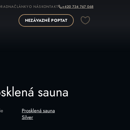
ORADNA
ČLÁNKY
O NÁS
KONTAKT
+420 734 767 068
NEZÁVAZNĚ POPTAT
OPÍROVAT ODKAZ
osklená sauna
ie
Prosklená sauna
Silver