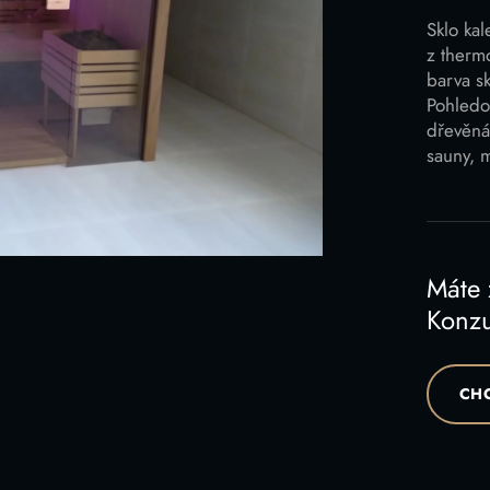
Sklo ka
z therm
barva sk
Pohledov
dřevěná
sauny, 
Máte
Konzu
CHC