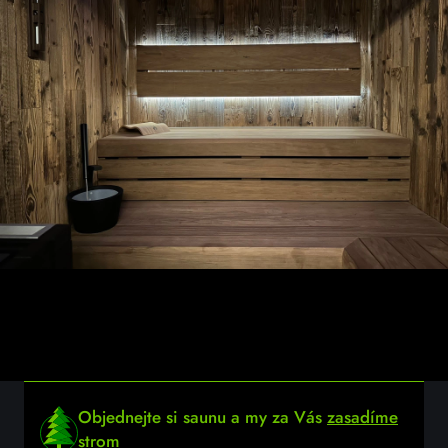
Objednejte si saunu a my za Vás
zasadíme
strom