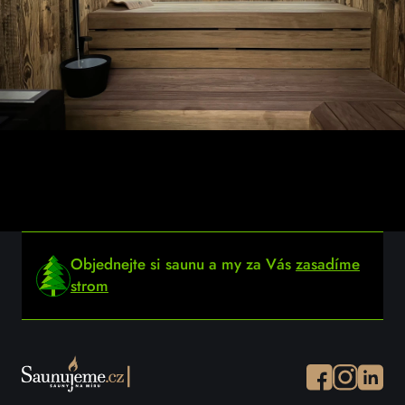
Objednejte si saunu a my za Vás
zasadíme
strom
Facebook
Instagram
Instagr