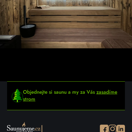
Objednejte si saunu a my za Vás
zasadíme
strom
Facebook
Instagram
Instagr