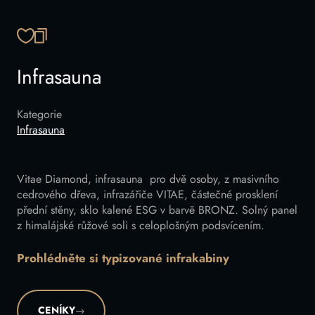
ZKOPÍROVAT ODKAZ
Infrasauna
Kategorie
Infrasauna
Vitae Diamond, infrasauna pro dvě osoby, z masivního
cedrového dřeva, infrazářiče VITAE, částečné prosklení
přední stěny, sklo kalené ESG v barvě BRONZ. Solný panel
z himalájské růžové soli s celoplošným podsvícením.
Prohlédněte si typizované infrakabiny
CENÍKY